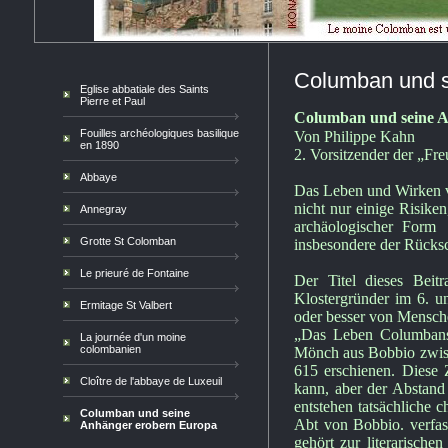
Columban und s
Eglise abbatiale des Saints
Pierre et Paul
Columban und sein
Fouilles archéologiques basilique
Von Philippe Kahn
en 1890
2. Vorsitzender der „Fr
Abbaye
Das Leben und Wirken vo
nicht nur einige Risiken
Annegray
archäologischer Form
Grotte St Colomban
insbesondere der Rücksc
Le prieuré de Fontaine
Der Titel dieses Beit
Klostergründer im 6. un
Ermitage St Valbert
oder besser von Mensch
„Das Leben Columbans 
La journée d'un moine
colombanien
Mönch aus Bobbio zwisc
615 erschienen. Diese 
Cloître de l'abbaye de Luxeuil
kann, aber der Abstand
entstehen tatsächliche 
Columban und seine
Abt von Bobbio. verfas
Anhänger erobern Europa
gehört zur literarische