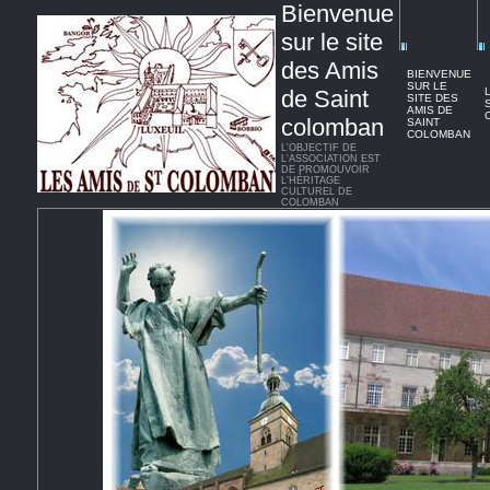
Bienvenue
sur le site
des Amis
BIENVENUE
SUR LE
de Saint
SITE DES
AMIS DE
colomban
SAINT
COLOMBAN
L'OBJECTIF DE
L'ASSOCIATION EST
DE PROMOUVOIR
L'HÉRITAGE
CULTUREL DE
COLOMBAN