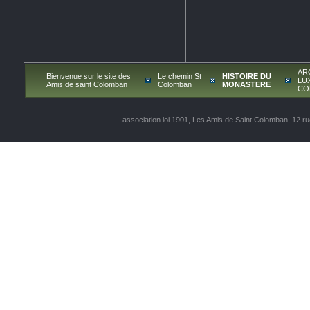
AR
Bienvenue sur le site des
Le chemin St
HISTOIRE DU
LU
Amis de saint Colomban
Colomban
MONASTERE
CO
association loi 1901, Les Amis de Saint Colomban, 12 ru