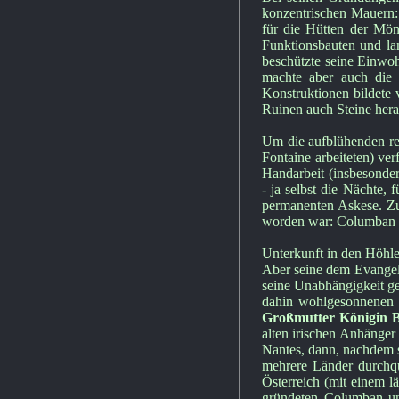
konzentrischen Mauern:
für die Hütten der Mön
Funktionsbauten und lan
beschützte seine Einwoh
machte aber auch die 
Konstruktionen bildete 
Ruinen auch Steine her
Um die aufblühenden re
Fontaine arbeiteten) ver
Handarbeit (insbesonde
- ja selbst die Nächte,
permanenten Askese. Zu
worden war: Columban se
Unterkunft in den Höhl
Aber seine dem Evangeli
seine Unabhängigkeit ge
dahin wohlgesonnenen
Großmutter Königin 
alten irischen Anhänger 
Nantes, dann, nachdem si
mehrere Länder durchque
Österreich (mit einem l
gründeten Columban und