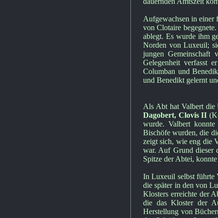
dauernden Amtszeit kom
Aufgewachsen in einer f
von Clotaire begegnete.
ablegt. Es wurde ihm ge
Norden von Luxeuil; sie
jungen Gemeinschaft 
Gelegenheit verfasst 
Columban und Benedikt
und Benedikt gelernt und
Als Abt hat Valbert di
Dagobert, Clovis II
(K
wurde. Valbert konnte
Bischöfe wurden, die di
zeigt sich, wie eng di
war. Auf Grund dieser 
Spitze der Abtei, konnte 
In Luxeuil selbst führt
die später in den von L
Klosters erreichte der 
die das Kloster der Au
Herstellung von Büchern