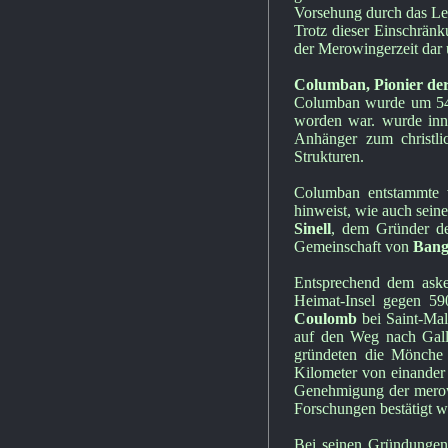
Vorsehung durch das Le
Trotz dieser Einschränku
der Merowingerzeit dar 
Columban, Pionier de
Columban wurde um 540 
worden war. wurde inne
Anhänger zum christli
Strukturen.
Columban entstammte ve
hinweist, wie auch seine
Sinell
, dem Gründer d
Gemeinschaft von
Ban
Entsprechend dem aske
Heimat-Insel gegen 5
Coulomb
bei Saint-Mal
auf den Weg nach Gall
gründeten die Mönche 
Kilometer von einander 
Genehmigung der merowi
Forschungen bestätigt w
Bei seinen Gründungen 