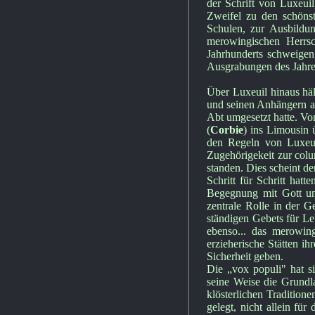
der Schrift von Luxeuil
Zweifel zu den schönste
Schulen, zur Ausbildung
merowingischen Herrs
Jahrhunderts schweigen
Ausgrabungen des Jahres
Über Luxeuil hinaus häl
und seinen Anhängern a
Abt umgesetzt hatte. V
(
Corbie
) ins Limousin 
den Regeln von Luxeui
Zugehörigekeit zur colu
standen. Dies scheint de
Schritt für Schritt hat
Begegnung mit Gott und
zentrale Rolle in der Ge
ständigen Gebets für Le
ebenso... das merowin
erzieherische Stätten ih
Sicherheit geben.
Die „vox populi" hat si
seine Weise die Grundla
klösterlichen Tradition
gelegt, nicht allein fü