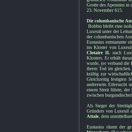
Grotte des Apennins in 
23. November 615.
Die columbanische Au
Bobbio bleibt eine iso
Luxeuil unter der Leitu
der columbanischen Aus
Eustasius entstammte ei
ins Kloster von Luxeui
Clotaire II.
nach Luxe
Klosters. Er erhält dara
wurde, (er verband die
ihrem Tod im gleichen J
kräftig zur wirtschaftli
Gleichzeitig festigten 
andrerseits Eifersuch
einem Streit führte, der 
zwischen burgundischen
Als Sieger der Streiti
Gründers von Luxeuil u
Attale
, dem unmittelba
Eustasius räumt der g