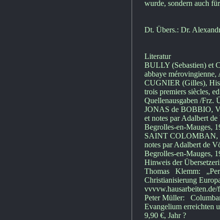
wurde, sondern auch für
Dt. Übers.: Dr. Alexan
Literatur
BULLY (Sebastien) et 
abbaye mérovingienne, A
CUGNIER (Gilles), Histo
trois premiers siècles,
Quellenausgaben /Frz. 
JONAS de BOBBIO, Vie de
et notes par Adalbert d
Begrolles-en-Mauges, 1
SAINT COLOMBAN, Regles
notes par Adalbert de V
Begrolles-en-Mauges, 1
Hinweis der Übersetzeri
Thomas Klemm: „Pereg
Christianisierung Europ
vvvvw.hausarbeiten.de/f
Peter Müller: Columban
Evangelium erreichten u
9,90 €, Jahr ?