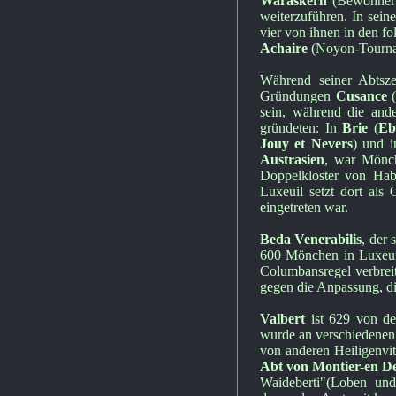
Waraskern
(Bewohner 
weiterzuführen. In sein
vier von ihnen in den fo
Achaire
(Noyon-Tourna
Während seiner Abtsze
Gründungen
Cusance
(
sein, während die and
gründeten: In
Brie
(
Eb
Jouy et Nevers
) und i
Austrasien
, war Mönch
Doppelkloster von Ha
Luxeuil setzt dort al
eingetreten war.
Beda Venerabilis
, der 
600 Mönchen in Luxeuil 
Columbansregel verbreite
gegen die Anpassung, di
Valbert
ist 629 von de
wurde an verschiedenen
von anderen Heiligenvit
Abt von Montier-en D
Waideberti"(Loben und