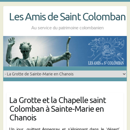
Skip
to
Les Amis de Saint Colomban
content
Au service du patrimoine colombanien
La Grotte et la Chapelle saint
Colomban à Sainte-Marie en
Chanois
Un jour, quittant Annegray et s’éloignant dans le ‘désert’,