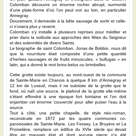
Colomban découvre un énorme rocher abrupt, surmonté
d’une plate-forme d’où l’on peut voir au loin, en particulier
Annegray.
Doucement, il demande à la bête sauvage de sortir et celle-
ci n’osera plus y revenir.
Colomban s’y installe à plusieurs reprises pour méditer et
prier dans la solitude aux approches des fêtes du Seigneur
et des solennités de divers Saints.
Le biographe de saint Colomban, Jonas de Bobbio, nous dit
que la nourriture était composée d’une petite quantité
d’herbes sauvages et de fruits minuscules, « bullugas » en
latin, qui a donné le mot brins-belus ou brimbelles.
Cette grotte existe toujours, au nord-ouest de la commune
de Sainte-Marie en Chanois à quelque 8 km d’Annegray et
12 km de Luxeuil, mais il ne subsiste de la grotte que le
fond, où naît une source, le plafond de la grotte elle-même
s’étant effondré à une époque fort lointaine et l’on doit
enjamber cet énorme ‘couvercle’ pour aller puiser l’eau à la
source.
Tout à côté, une petite chapelle, de style néo-roman,
reconstruite en 1872 par les quatre communes co-
paroissiales de Sainte-Marie, Les Fessey, La Bruyère et La
Proiselière, remplace un édifice du XVIe siècle qui devait
être en mauvais état et dont aucune pierre n’a été