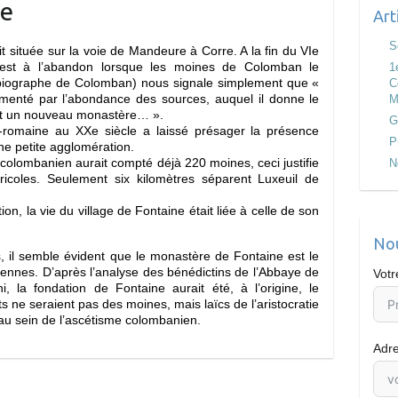
ne
Art
S
t située sur la voie de Mandeure à Corre. A la fin du VIe
it est à l’abandon lorsque les moines de Colomban le
1
 biographe de Colomban) nous signale simplement que «
C
enté par l’abondance des sources, auquel il donne le
M
tit un nouveau monastère… ».
G
lo-romaine au XXe siècle a laissé présager la présence
P
ne petite agglomération.
e colombanien aurait compté déjà 220 moines, ceci justifie
N
ricoles. Seulement six kilomètres séparent Luxeuil de
on, la vie du village de Fontaine était liée à celle de son
Nou
, il semble évident que le monastère de Fontaine est le
iennes. D’après l’analyse des bénédictins de l’Abbaye de
Vot
, la fondation de Fontaine aurait été, à l’origine, le
 ne seraient pas des moines, mais laïcs de l’aristocratie
au sein de l’ascétisme colombanien.
Adre