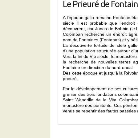
Le Prieuré de Fontai
A l’époque gallo-romaine Fontaine étai
siècle il est probable que l’endro
découvrent, car Jonas de Bobbio (le
Colomban recherche un endroit agrém
nom de Fontaines (Fontanas) et y bâ
La découverte fortuite de stèle gal
d’une population structurée autour d’u
Vers la fin du VIe siècle, le monastèr
la recherche de nouvelles terres ag
Fontaine en direction du nord-ouest.
Dès cette époque et jusqu’à la Révoluti
prieuré.
Par le développement de ses cultures
grenier des trois fondations colomban
Saint Wandrille de la Vita Columbani
monastère des pénitents. Ces pénitents
venus se repentir des fautes passées 