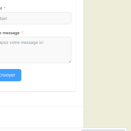
t
re message
Envoyer