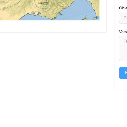
Obje
Vot