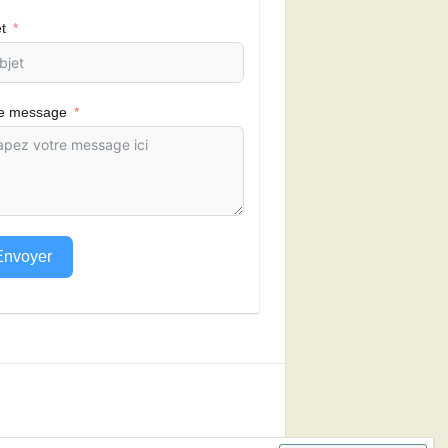
t
re message
Envoyer