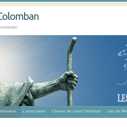
 Colomban
lombanien
ombaniens
L’association
Chemin de saint Colomban
Lieu de M