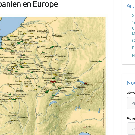
banien en Europe
Art
S
1
C
M
G
P
N
Nou
Vot
Adre